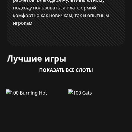
расчётов. Благодаря мультивалютному
подходу пользоваться платформой
комфортно как новичкам, так и опытным
игрокам.
Лучшие игры
ПОКАЗАТЬ ВСЕ СЛОТЫ