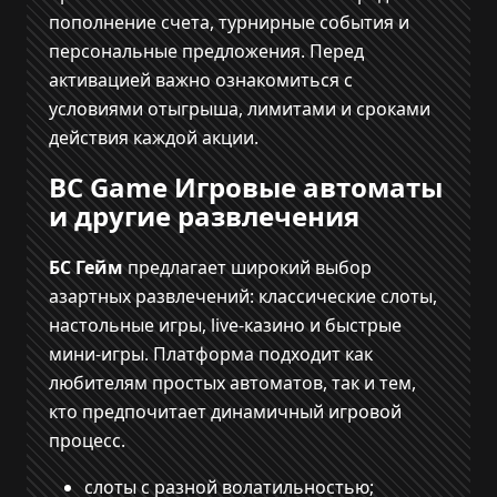
пополнение счета, турнирные события и
персональные предложения. Перед
активацией важно ознакомиться с
условиями отыгрыша, лимитами и сроками
действия каждой акции.
BC Game Игровые автоматы
и другие развлечения
БС Гейм
предлагает широкий выбор
азартных развлечений: классические слоты,
настольные игры, live-казино и быстрые
мини-игры. Платформа подходит как
любителям простых автоматов, так и тем,
кто предпочитает динамичный игровой
процесс.
слоты с разной волатильностью;