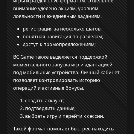
игры и раздел с live-форматом. Отдельное
внимание уделено акциям, уровням
лояльности и ежедневным заданиям.
регистрация за несколько шагов;
понятная навигация по разделам;
доступ к промопредложениям;
BC Game также выделяется поддержкой
моментального запуска игр и адаптацией
под мобильные устройства. Личный кабинет
позволяет контролировать историю
операций и активные бонусы.
создать аккаунт;
подтвердить данные;
выбрать игру и перейти к сессии.
Такой формат помогает быстрее находить