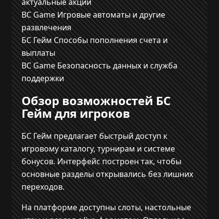
актуальные акции
BC Game Игровые автоматы и другие
развлечения
БС Гейм Способы пополнения счета и
выплаты
BC Game Безопасность данных и служба
поддержки
Обзор возможностей БС
Гейм для игроков
БС Гейм предлагает быстрый доступ к
игровому каталогу, турнирам и системе
бонусов. Интерфейс построен так, чтобы
основные разделы открывались без лишних
переходов.
На платформе доступны слоты, настольные